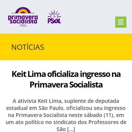
Skip
to
content
Togg
Navi
QUEM SOMOS
NOTÍCIAS
NOTÍCIAS
Keit Lima oficializa ingresso na
FILIE-SE
Primavera Socialista
FAÇA CONTATO
A ativista Keit Lima, suplente de deputada
estadual em São Paulo, oficializou seu ingresso
na Primavera Socialista neste sábado (11), em
um ato político no sindicato dos Professores de
São […]