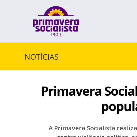
Skip
to
content
NOTÍCIAS
Primavera Social
popul
A Primavera Socialista realiz