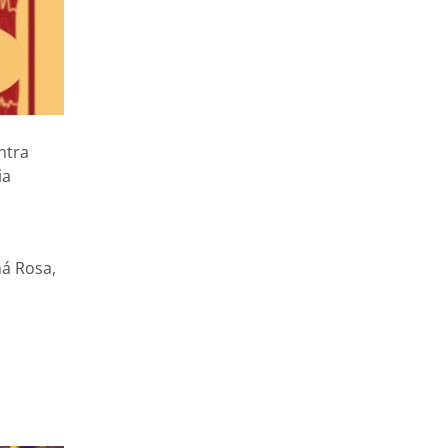
ntra
ia
ná Rosa,