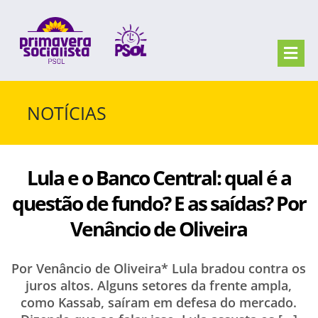
Skip
to
content
Togg
Navi
QUEM SOMOS
NOTÍCIAS
NOTÍCIAS
Lula e o Banco Central: qual é a
FILIE-SE
questão de fundo? E as saídas? Por
Venâncio de Oliveira
FAÇA CONTATO
Por Venâncio de Oliveira* Lula bradou contra os
juros altos. Alguns setores da frente ampla,
como Kassab, saíram em defesa do mercado.