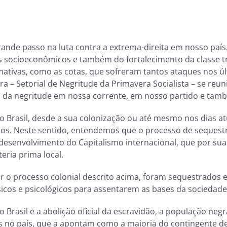
grande passo na luta contra a extrema-direita em nosso país
s socioeconômicos e também do fortalecimento da classe tr
rmativas, como as cotas, que sofreram tantos ataques nos 
a – Setorial de Negritude da Primavera Socialista – se reun
 da negritude em nossa corrente, em nosso partido e tam
 Brasil, desde a sua colonização ou até mesmo nos dias a
iros. Neste sentido, entendemos que o processo de sequestr
desenvolvimento do Capitalismo internacional, que por sua 
eria prima local.
 o processo colonial descrito acima, foram sequestrados e
sicos e psicológicos para assentarem as bases da sociedade
rasil e a abolição oficial da escravidão, a população neg
s no país, que a apontam como a maioria do contingente d