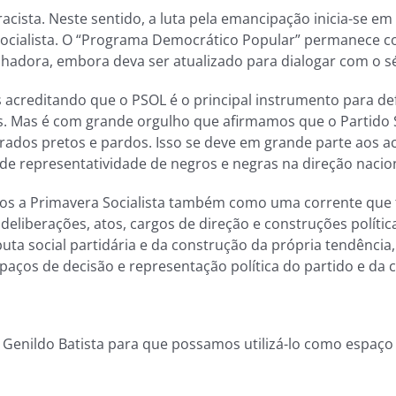
cista. Neste sentido, a luta pela emancipação inicia-se em
o socialista. O “Programa Democrático Popular” permanece
lhadora, embora deva ser atualizado para dialogar com o sé
acreditando que o PSOL é o principal instrumento para de
s. Mas é com grande orgulho que afirmamos que o Partido So
ados pretos e pardos. Isso se deve em grande parte aos 
de representatividade de negros e negras na direção nacion
mos a Primavera Socialista também como uma corrente que 
eliberações, atos, cargos de direção e construções polític
puta social partidária e da construção da própria tendênci
aços de decisão e representação política do partido e da 
Genildo Batista para que possamos utilizá-lo como espaço 