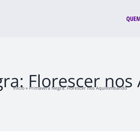
QUEM
ra: Florescer no
Início
»
Primavera Negra: Florescer nos Aquilombando