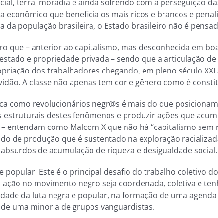
ial, terra, moradia e ainda sofrendo com a perseguição das
 econômico que beneficia os mais ricos e brancos e penali
 da população brasileira, o Estado brasileiro não é pensad
ero que – anterior ao capitalismo, mas desconhecida em boa
 estado e propriedade privada – sendo que a articulação de 
priação dos trabalhadores chegando, em pleno século XXI a
dão. A classe não apenas tem cor e gênero como é constituí
tica como revolucionários negr@s é mais do que posicionam
s estruturais destes fenômenos e produzir ações que acum
 – entendam como Malcom X que não há “capitalismo sem r
o de produção que é sustentado na exploração racializada
 absurdos de acumulação de riqueza e desigualdade social.
s e popular: Este é o principal desafio do trabalho coleti
sa ação no movimento negro seja coordenada, coletiva e ten
alidade da luta negra e popular, na formação de uma agenda 
o de uma minoria de grupos vanguardistas.