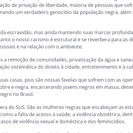
ão de privação de liberdade, maioria de pessoas que sofrem
asionando um verdadeiro genocídio da população negra, al
ão da escravidão, mas ainda mantendo suas marcas profund
anto o nosso racismo é estrutural e se reverbera para as di
pessoais e na relação com o ambiente.
s a remoção de comunidades, privatização da água e saneam
ção sistemática do direito à cidade, entretenimento e à cu
 casas, pois são nossas favelas que sofrem com as operaçõ
 pobre e negra, encarcerando jovens negros em massa, dese
egro no Brasil.
era do SUS. São as mulheres negras que encabeçam as esta
 como a falta de acesso à saúde, a violência obstétrica, den
casos de violência sexual e doméstica e dos feminicídios.