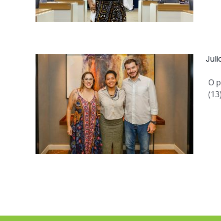
Jul
O p
(13
e com
 30