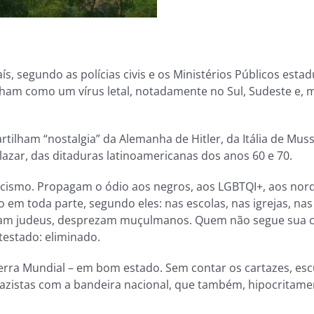
, segundo as polícias civis e os Ministérios Públicos estad
ham como um vírus letal, notadamente no Sul, Sudeste e, 
tilham “nostalgia” da Alemanha de Hitler, da Itália de Musso
lazar, das ditaduras latinoamericanas dos anos 60 e 70.
cismo. Propagam o ódio aos negros, aos LGBTQI+, aos nor
o em toda parte, segundo eles: nas escolas, nas igrejas, nas
eiam judeus, desprezam muçulmanos. Quem não segue sua c
testado: eliminado.
rra Mundial – em bom estado. Sem contar os cartazes, es
azistas com a bandeira nacional, que também, hipocritame