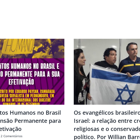
itos Humanos no Brasil
Os evangélicos brasileir
ensão Permanente para
Israel: a relação entre c
etivação
religiosas e o conserva
político. Por Willian Bar
2 Comentários