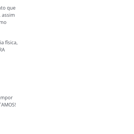
nto que
, assim
omo
 física,
RA
 impor
STAMOS!