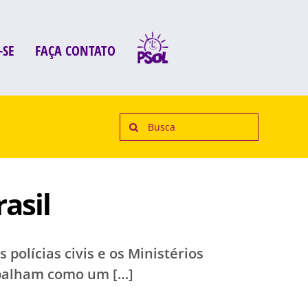
-SE
FAÇA CONTATO
Search
for:
asil
polícias civis e os Ministérios
espalham como um […]