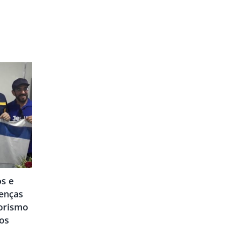
os e
renças
dorismo
ros