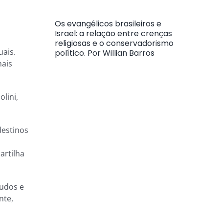
Os evangélicos brasileiros e
Israel: a relação entre crenças
religiosas e o conservadorismo
uais.
político. Por Willian Barros
mais
lini,
destinos
artilha
cudos e
nte,