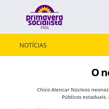
Skip
to
content
NOTÍCIAS
O n
Chico Alencar Núcleos neonazis
Públicos estaduais.