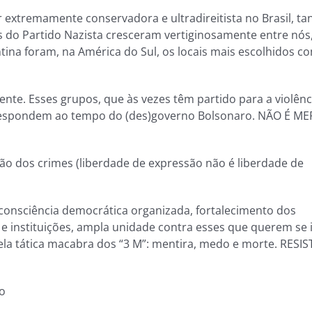
 extremamente conservadora e ultradireitista no Brasil, ta
s do Partido Nazista cresceram vertiginosamente entre nós
entina foram, na América do Sul, os locais mais escolhidos c
te. Esses grupos, que às vezes têm partido para a violência
rrespondem ao tempo do (des)governo Bolsonaro. NÃO É ME
ão dos crimes (liberdade de expressão não é liberdade de
 consciência democrática organizada, fortalecimento dos
 e instituições, ampla unidade contra esses que querem se
Pela tática macabra dos “3 M”: mentira, medo e morte. RESI
ro